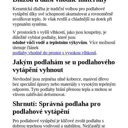
Keramická dlažba je tradiční volbou pro podlahové
vytápění díky své schopnosti akumulovat a rovnoměrně
uvolňovat teplo. Je však tvrdší a chladnější na dotek při
vypnutém systému.
V prostorách s vyšší vlhkostí, jako jsou koupelny, je
důležité vybírat podlahy, které jsou
odolné vůči vodě a teplotním výkyvům
. Více možností
shrnuje článek
podlahy vhodné do prostor s vysokou vlhkostí
.
Jakým podlahám se u podlahového
vytápění vyhnout
Nevhodné jsou zejména silné koberce, masivní dřevo
bez speciální úpravy nebo materiály s vysokým tepelným
odporem. Tyto podlahy brání přenosu tepla a mohou se
vlivem zahřívání deformovat.
Shrnutí: Správná podlaha pro
podlahové vytápění
Pro podlahové vytápění je klíčové zvolit podlahu s
dobrou tepelnou vodivostí a stabilitou. Nejčastěji se