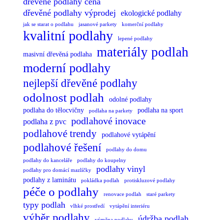
dřevěné podlahy cena
dřevěné podlahy výprodej
ekologické podlahy
jak se starat o podlahu
jasanové parkety
komerční podlahy
kvalitní podlahy
lepené podlahy
materiály podlah
masivní dřevěná podlaha
moderní podlahy
nejlepší dřevěné podlahy
odolnost podlah
odolné podlahy
podlaha do tělocvičny
podlaha na sport
podlaha na parkety
podlahové inovace
podlaha z pvc
podlahové trendy
podlahové vytápění
podlahové řešení
podlahy do domu
podlahy do kanceláře
podlahy do koupelny
podlahy vinyl
podlahy pro domácí mazlíčky
podlahy z laminátu
pokládka podlah
protiskluzové podlahy
péče o podlahy
renovace podlah
staré parkety
typy podlah
vlhké prostředí
vytápění interiéru
výběr podlahy
údržba podlah
výměna podlahy