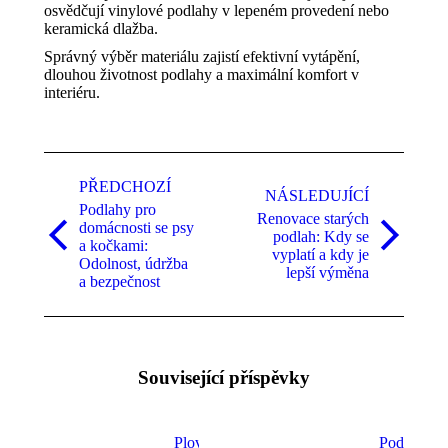
osvědčují vinylové podlahy v lepeném provedení nebo
keramická dlažba.
Správný výběr materiálu zajistí efektivní vytápění,
dlouhou životnost podlahy a maximální komfort v
interiéru.
Post
navigation
PŘEDCHOZÍ
NÁSLEDUJÍCÍ
Podlahy pro
Renovace starých
domácnosti se psy
podlah: Kdy se
Předchozí
Následující
a kočkami:
vyplatí a kdy je
příspěvky
příspěvky:
Odolnost, údržba
lepší výměna
a bezpečnost
Související příspěvky
Plovoucí
Podlahy d