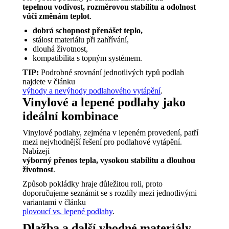
tepelnou vodivost, rozměrovou stabilitu a odolnost
vůči změnám teplot
.
dobrá schopnost přenášet teplo,
stálost materiálu při zahřívání,
dlouhá životnost,
kompatibilita s topným systémem.
TIP:
Podrobné srovnání jednotlivých typů podlah
najdete v článku
výhody a nevýhody podlahového vytápění
.
Vinylové a lepené podlahy jako
ideální kombinace
Vinylové podlahy, zejména v lepeném provedení, patří
mezi nejvhodnější řešení pro podlahové vytápění.
Nabízejí
výborný přenos tepla, vysokou stabilitu a dlouhou
životnost
.
Způsob pokládky hraje důležitou roli, proto
doporučujeme seznámit se s rozdíly mezi jednotlivými
variantami v článku
plovoucí vs. lepené podlahy
.
Dlažba a další vhodné materiály