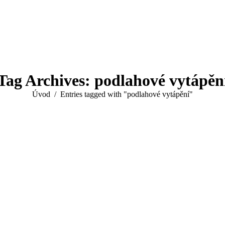
Tag Archives:
podlahové vytápěn
You are here:
Úvod
Entries tagged with "podlahové vytápění"