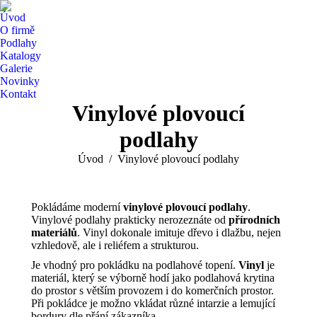
Úvod
O firmě
Podlahy
Katalogy
Galerie
Novinky
Kontakt
Vinylové plovoucí
podlahy
You are here:
Úvod
Vinylové plovoucí podlahy
Pokládáme moderní
vinylové plovoucí podlahy
.
Vinylové podlahy prakticky nerozeznáte od
přírodních
materiálů
. Vinyl dokonale imituje dřevo i dlažbu, nejen
vzhledově, ale i reliéfem a strukturou.
Je vhodný pro pokládku na podlahové topení.
Vinyl
je
materiál, který se výborně hodí jako podlahová krytina
do prostor s větším provozem i do komerčních prostor.
Při pokládce je možno vkládat různé intarzie a lemující
bordury dle přání zákazníka.