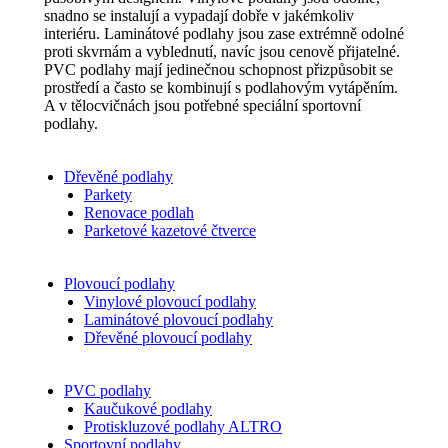
snadno se instalují a vypadají dobře v jakémkoliv
interiéru. Laminátové podlahy jsou zase extrémně odolné
proti skvrnám a vyblednutí, navíc jsou cenově přijatelné.
PVC podlahy mají jedinečnou schopnost přizpůsobit se
prostředí a často se kombinují s podlahovým vytápěním.
A v tělocvičnách jsou potřebné speciální sportovní
podlahy.
Dřevěné podlahy
Parkety
Renovace podlah
Parketové kazetové čtverce
Plovoucí podlahy
Vinylové plovoucí podlahy
Laminátové plovoucí podlahy
Dřevěné plovoucí podlahy
PVC podlahy
Kaučukové podlahy
Protiskluzové podlahy ALTRO
Sportovní podlahy