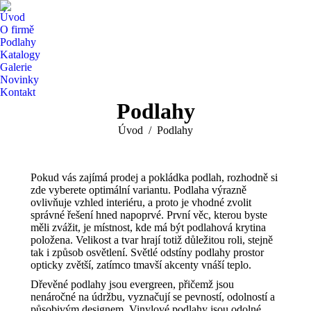
Úvod
O firmě
Podlahy
Katalogy
Galerie
Novinky
Kontakt
Podlahy
You are here:
Úvod
Podlahy
Pokud vás zajímá prodej a pokládka podlah, rozhodně si
zde vyberete optimální variantu. Podlaha výrazně
ovlivňuje vzhled interiéru, a proto je vhodné zvolit
správné řešení hned napoprvé. První věc, kterou byste
měli zvážit, je místnost, kde má být podlahová krytina
položena. Velikost a tvar hrají totiž důležitou roli, stejně
tak i způsob osvětlení. Světlé odstíny podlahy prostor
opticky zvětší, zatímco tmavší akcenty vnáší teplo.
Dřevěné podlahy jsou evergreen, přičemž jsou
nenáročné na údržbu, vyznačují se pevností, odolností a
působivým designem. Vinylové podlahy jsou odolné,