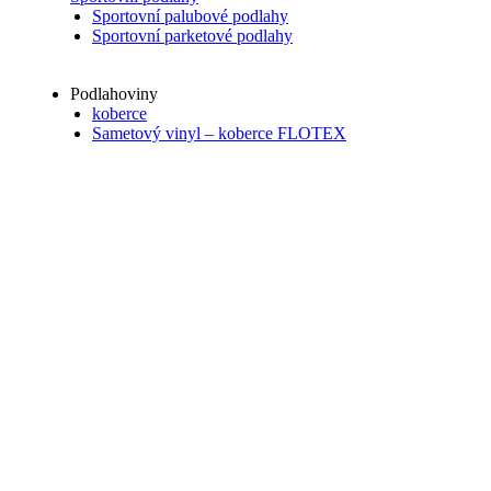
Sportovní palubové podlahy
Sportovní parketové podlahy
Podlahoviny
koberce
Sametový vinyl – koberce FLOTEX