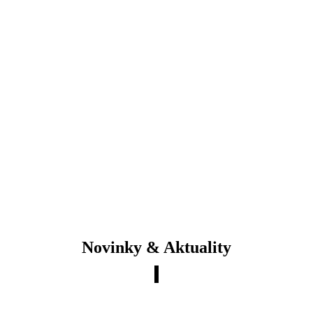
Firma Faliko získala na roky 2012/2013
prestižní ocenění „Spokojený zákazník“
udělované Sdružením českých spotřebitelů,
o.s.
Novinky & Aktuality