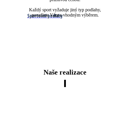
Každý sport vyžaduje jiný typ podlahy,
Sportovní podlahy
poradíme Vám s vhodným výběrem.
Naše realizace