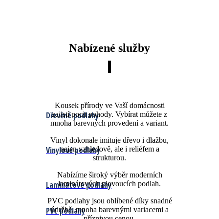
Nabízené služby
Kousek přírody ve Vaší domácnosti
Dřevěné podlahy
zajistí pocit pohody. Vybírat můžete z
mnoha barevných provedení a variant.
Vinyl dokonale imituje dřevo i dlažbu,
Vinylové podlahy
nejen vzhledově, ale i reliéfem a
strukturou.
Nabízíme široký výběr moderních
Laminátové podlahy
laminátových plovoucích podlah.
PVC podlahy jsou oblíbené díky snadné
PVC podlahy
údržbě, mnoha barevnými variacemi a
příznivou cenou.