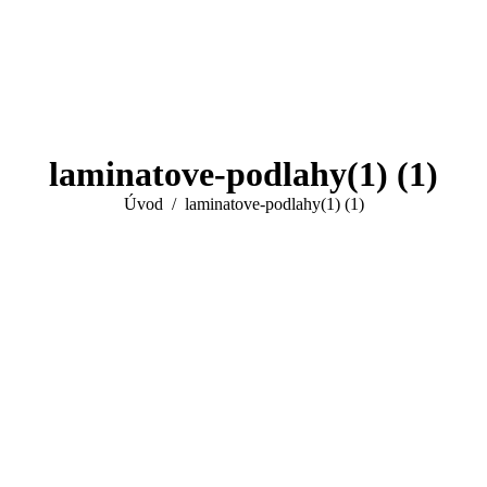
laminatove-podlahy(1) (1)
You are here:
Úvod
laminatove-podlahy(1) (1)